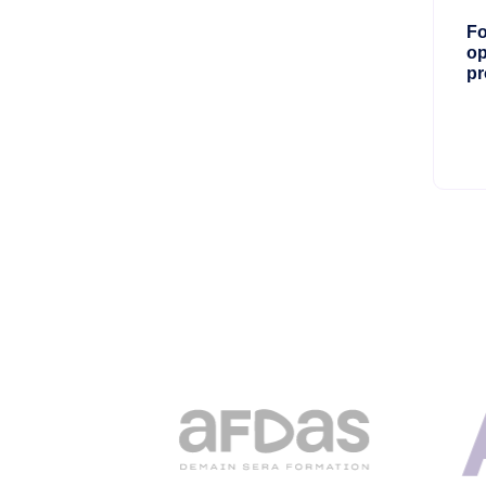
Fo
op
pr