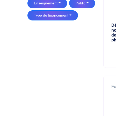
Enseignement
Public
Type de financement
Dé
no
de
ph
Fo