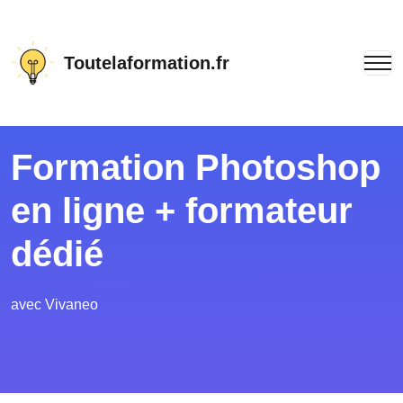
Toutelaformation.fr
Formation Photoshop
en ligne + formateur
dédié
avec Vivaneo