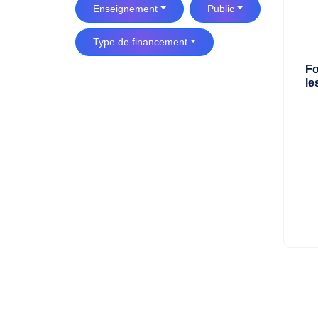
Enseignement
Public
Type de financement
Fo
le