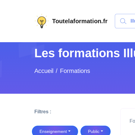
Toutelaformation.fr
Les formations Ill
Accueil
Formations
Filtres :
Fo
Enseignement
Public