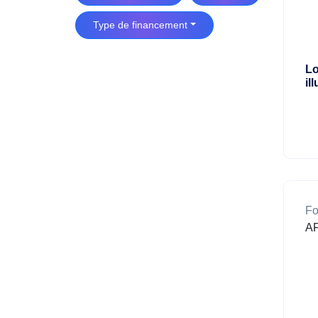
Type de financement
Lo
il
Fo
AF