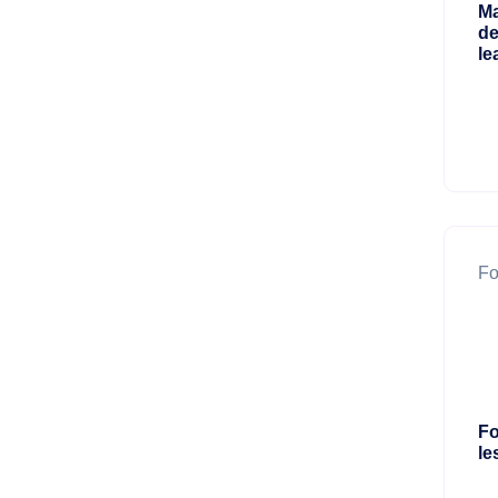
Ma
de
le
Fo
Fo
le