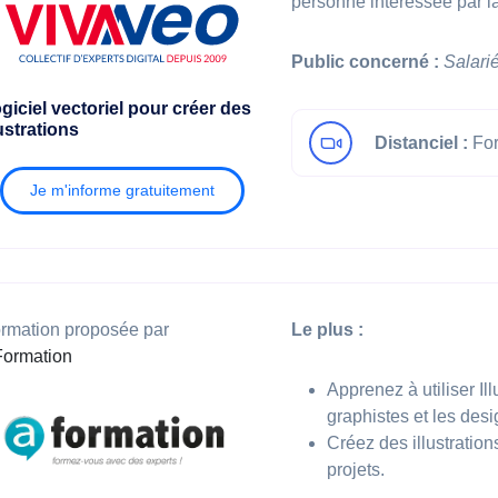
personne intéressée par la
Public concerné :
Salari
giciel vectoriel pour créer des
lustrations
Distanciel :
For
Je m'informe gratuitement
rmation proposée par
Le plus :
ormation
Apprenez à utiliser Ill
graphistes et les desi
Créez des illustration
projets.