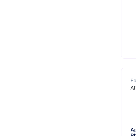
Fo
AF
Ap
P